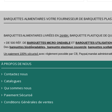
BARQUETTES ALIMENTAIRES VOTRE FOURNISSEUR DE BARQUETTES PLAS
BARQUETTES ALIMENTAIRES LIVRÉES
EN
24/48H.
BARQUETTE PLASTIQUE DE QUAL
+ DE 500 RÉF. DE
BARQUETTES
MICRO ONDABLE
ET
BARQUETTES UTILISATIO
Des
barquettes biodégradables,
barquette plastique couvercle
,
barquettes scella
Un paiement 100% sécurisé
avec règlement possible par CB, Paypal,mandat administratif
À PROPOS DE NOUS
Contactez nous
Catalogues
Qui sommes nous
Paiement Sécurisé
Conditions Générales de ventes