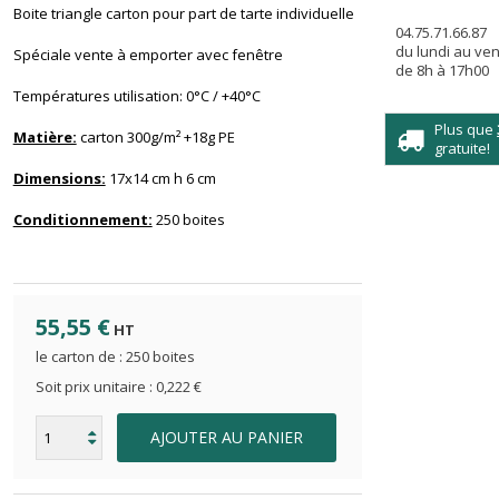
Boite triangle carton pour part de tarte individuelle
04.75.71.66.87
du lundi au ve
Spéciale vente à emporter avec fenêtre
de 8h à 17h00
Températures utilisation: 0°C / +40°C
Plus que
Matière:
carton 300g/m² +18g PE
gratuite!
Dimensions:
17x14 cm h 6 cm
Conditionnement:
250 boites
55,55 €
HT
le carton de : 250 boites
Soit prix unitaire :
0,222 €
AJOUTER AU PANIER