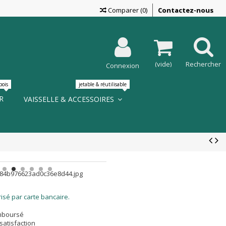
Comparer
(
0
)
Contactez-nous
n ?
?
?
on gratuite ?
(vide)
Rechercher
Connexion
s?
 ?
bois
jetable & réutilisable
R
VAISSELLE & ACCESSOIRES
LIRE LA SUITE
isé par carte bancaire.
emboursé
satisfaction