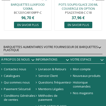
BARQUETTES LUXIFOOD
POTS SOUPE/GLACE 230 ML
1200ML
COUVERCLE EN OPTION
BC1201CAR109PP-C
PSA237/HD8-C C18
96,70 €
37,96 €
EN SAVOIR PLUS
EN SAVOIR PLUS
BARQUETTES ALIMENTAIRES VOTRE FOURNISSEUR DE BARQUETTES
PLASTIQUE
À PROPOS DE NOUS
INFORMATIONS
VOTRE ESPACE
Contactez nous
Livraison & Retours
Mon compte
Catalogues
Service Client
Nouveaux produits
Qui sommes nous
Questions fréquentes
Historique
commandes
Paiement Sécurisé
Mentions Légales
Nos magasins
Conditions Générales
Méthodes de
de ventes
paiement