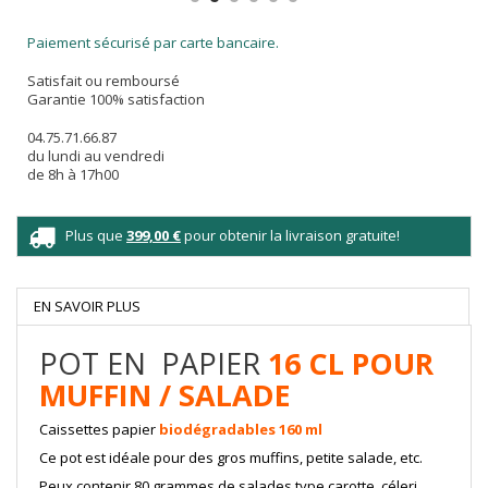
Paiement sécurisé par carte bancaire.
Satisfait ou remboursé
Garantie 100% satisfaction
04.75.71.66.87
du lundi au vendredi
de 8h à 17h00
Plus que
399,00 €
pour obtenir la livraison gratuite!
EN SAVOIR PLUS
POT EN PAPIER
16 CL POUR
MUFFIN / SALADE
Caissettes papier
biodégradables 160 ml
Ce pot est idéale pour des gros muffins, petite salade, etc.
Peux contenir 80 grammes de salades type carotte, céleri.