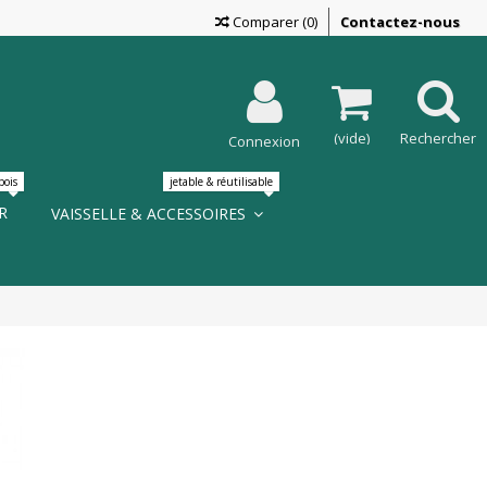
Comparer
(
0
)
Contactez-nous
n ?
?
?
on gratuite ?
(vide)
Rechercher
Connexion
s?
 ?
bois
jetable & réutilisable
R
VAISSELLE & ACCESSOIRES
LIRE LA SUITE