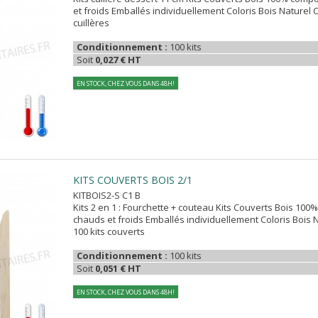
et froids Emballés individuellement Coloris Bois Naturel 
cuillères
Conditionnement :
100 kits
Soit
0,027 € HT
EN STOCK, CHEZ VOUS DANS 48H!
KITS COUVERTS BOIS 2/1
KITBOIS2-S C1 B
Kits 2 en 1 : Fourchette + couteau Kits Couverts Bois 100
chauds et froids Emballés individuellement Coloris Bois
100 kits couverts
Conditionnement :
100 kits
Soit
0,051 € HT
EN STOCK, CHEZ VOUS DANS 48H!