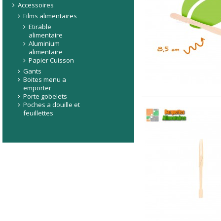
Accessoires
Films alimentaires
Etirable
alimentaire
Aluminium
alimentaire
Papier Cuisson
Gants
Boites menu a
emporter
Porte gobelets
Poches a douille et
feuillettes