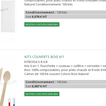
compostables, pour plats chauds et froids Emballés indiv
Naturel Conditionnement: 100 kits
Conditionnement :
100 kits
Soit
0,076 € HT
EN STOCK, CHEZ VOUS DANS 48H!
KITS COUVERTS BOIS 6/1
KITBOIS6-S B 6 B
Kits 6 en 1: fourchette + couteau + cuillère + serviette + s
Bois 100% compostables, pour plats chauds et froids Emb
Carton de 100 kit couvert Coloris Bois Naturel
Conditionnement :
100 kits
Soit
0,087 € HT
EN STOCK, CHEZ VOUS DANS 48H!