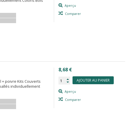
iduellement Coloris Bois
Aperçu
Comparer
8,68 €
AJOUTER AU PANIER
el + poivre Kits Couverts
allés individuellement
Aperçu
Comparer