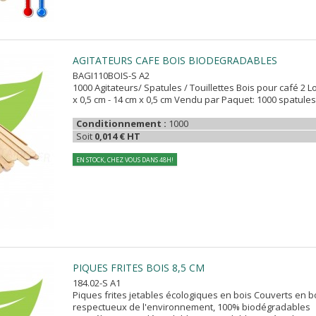
AGITATEURS CAFE BOIS BIODEGRADABLES
BAGI110BOIS-S A2
1000 Agitateurs/ Spatules / Touillettes Bois pour café 2 L
x 0,5 cm - 14 cm x 0,5 cm Vendu par Paquet: 1000 spatule
Conditionnement :
1000
Soit
0,014 € HT
EN STOCK, CHEZ VOUS DANS 48H!
PIQUES FRITES BOIS 8,5 CM
184.02-S A1
Piques frites jetables écologiques en bois Couverts en b
respectueux de l'environnement, 100% biodégradables