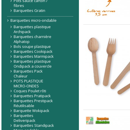
Pots sauce carton /
fibres
Barquettes Gratin
Barquettes micro-ondable
Barquettes plastique
Archipack
Barquettes charnière
Alphatop
Bols soupe plastique
Barquettes Cookipack
Barquettes Marmipack
Barquettes plastique
Ondipack a couvercle
Barquettes Pack
Chaleur
POTS PLASTIQUE
MICRO-ONDES
Coques Poulet rôti
Barquettes Pratipack
Barquettes Prestipack
Réutilisable
Barquette Wokipack
Barquettes
Deliveripack
Barquettes Standipack