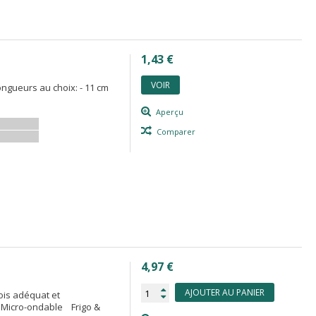
1,43 €
VOIR
ongueurs au choix: - 11 cm
s
Aperçu
Comparer
4,97 €
AJOUTER AU PANIER
ois adéquat et
 Micro-ondable Frigo &