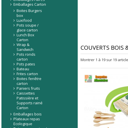
Emballages Carton
Boites Burgers
box
Luxifood
Pots soupe /
glace carton
Lunch Box
Carton
Wrap &
COUVERTS BOIS &
Sandwich
Pots ronds
carton
Montrer 1 à 19 sur 19 articl
Pots pates
Bateau
Frites carton
Boites fenêtre
carton
Paniers fruits
Caissettes
Patissière et
Supports rainé
Carton
Emballages bois
Plateaux repas
Ecologique