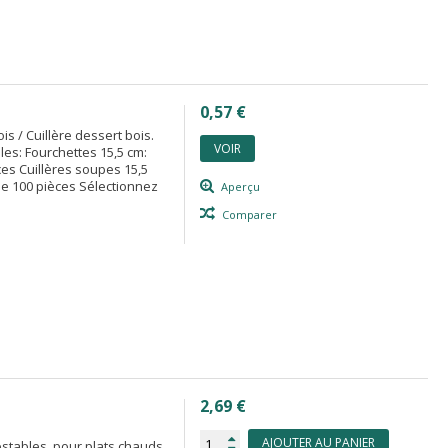
0,57 €
is / Cuillère dessert bois.
VOIR
es: Fourchettes 15,5 cm:
es Cuillères soupes 15,5
 de 100 pièces Sélectionnez
Aperçu
Comparer
2,69 €
AJOUTER AU PANIER
ostables, pour plats chauds