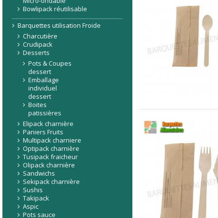
Micro-ondable
Bowlipack réutilisable
Barquettes utilisation Froide
Charcutière
Crudipack
Desserts
Pots & Coupes
dessert
Emballage
individuel
dessert
Boites
patissières
Elipack charnière
Paniers Fruits
Multipack charniere
Optipack charnière
Tusipack fraicheur
Olipack charnière
Sandwichs
Sekipack charnière
Sushis
Takipack
Aspic
Pots sauce