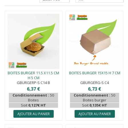
BOITES BURGER 11.5 X11.5 CM
BOITES BURGER 15X15 H 7 CM
H 5 CM
GBURGERP-S C14 B
GBURGERG-S C4
6,37 €
6,73 €
Conditionnement :
50
Conditionnement :
50
Boites
Boites burger
Soit
0,127€ HT
Soit
0,135€ HT
AJOUTER AU PANIER
AJOUTER AU PANIER