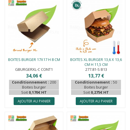
BOITES BURGER 17X17 H 8 CM
BOITES XL BURGER 13,6 X 13,6
CM H 11,5 CM
GBURGERXL-C CONT1
277.81-S B13
34,06 €
13,77 €
Conditionnement :
200
Conditionnement :
50
Boites burger
Boites burger
Soit
0,170€ HT
Soit
0,275€ HT
AJOUTER AU PANIER
AJOUTER AU PANIER