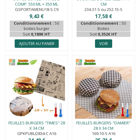
COMP. 550 ML + 350 ML
CM
GSPORTAMENU18-S C9
234.31-S ou 252.15-S
9,43 €
17,58 €
Conditionnement :
50
Conditionnement :
50
boites burger
Boites
Soit
0,189€ HT
Soit
0,352€ HT
AJOUTER AU PANIER
VOIR
FEUILLES BURGERS "TIMES" 28
FEUILLES BURGERS "DAMIER"
X 34 CM
28 X 34 CM
GPKPUBLI2834-C A16
169.10-S A16