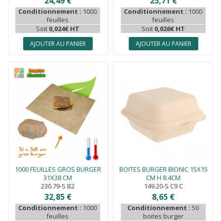
24,49 €
25,71 €
Conditionnement :
1000
Conditionnement :
1000
feuilles
feuilles
Soit
0,024€ HT
Soit
0,026€ HT
AJOUTER AU PANIER
AJOUTER AU PANIER
1000 FEUILLES GROS BURGER
BOITES BURGER BIONIC 15X15
31X38 CM
CM H 8.4CM
230.79-S B2
149.20-S C9 C
32,85 €
8,65 €
Conditionnement :
1000
Conditionnement :
50
feuilles
boites burger