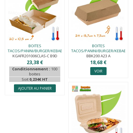
BOITES
BOITES
TACOS/PANINI/BURGER/KEBAB
TACOS/PANINI/BURGER/KEBAB
KGAFR201006CLAS-C B9D
20X10 CM
BBK200 A23 A
24X13.7CM
23,38 €
18,68 €
Conditionnement :
100
VOIR
boites
Soit
0,234€ HT
AJOUTER AU PANIER