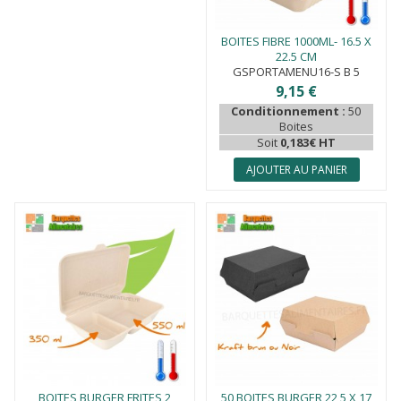
BOITES FIBRE 1000ML- 16.5 X
22.5 CM
GSPORTAMENU16-S B 5
9,15 €
Conditionnement :
50
Boites
Soit
0,183€ HT
AJOUTER AU PANIER
BOITES BURGER FRITES 2
50 BOITES BURGER 22,5 X 17