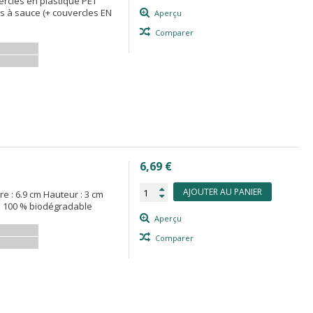
ercles en plastique PET
s à sauce (+ couvercles EN
Aperçu
Comparer
6,69 €
AJOUTER AU PANIER
e : 6.9 cm Hauteur : 3 cm
. 100 % biodégradable
Aperçu
Comparer