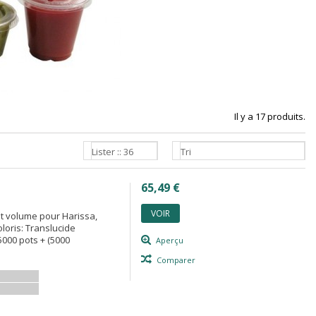
Il y a 17 produits.
Lister :: 36
Tri
65,49 €
VOIR
it volume pour Harissa,
loris: Translucide
5000 pots + (5000
Aperçu
Comparer