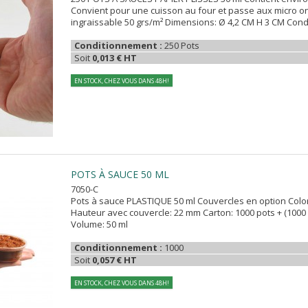
Convient pour une cuisson au four et passe aux micro o
ingraissable 50 grs/m² Dimensions: Ø 4,2 CM H 3 CM Cond
Conditionnement :
250 Pots
Soit
0,013 € HT
EN STOCK, CHEZ VOUS DANS 48H!
POTS À SAUCE 50 ML
7050-C
Pots à sauce PLASTIQUE 50 ml Couvercles en option Color
Hauteur avec couvercle: 22 mm Carton: 1000 pots + (100
Volume: 50 ml
Conditionnement :
1000
Soit
0,057 € HT
EN STOCK, CHEZ VOUS DANS 48H!