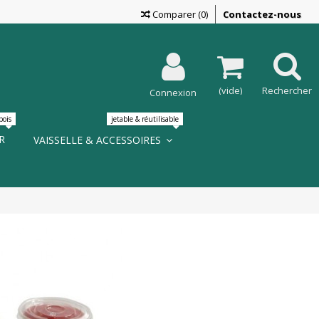
Comparer
(
0
)
Contactez-nous
n ?
?
?
on gratuite ?
(vide)
Rechercher
Connexion
s?
 ?
bois
jetable & réutilisable
R
VAISSELLE & ACCESSOIRES
LIRE LA SUITE