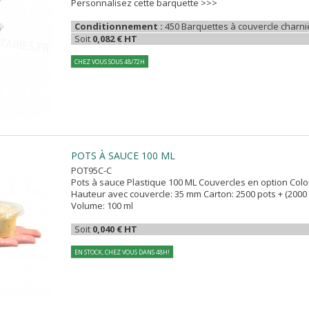
Personnalisez cette barquette >>>
Conditionnement :
450 Barquettes à couvercle charni
Soit
0,082 € HT
CHEZ VOUS SOUS 48/72H
POTS À SAUCE 100 ML
POT95C-C
Pots à sauce Plastique 100 ML Couvercles en option Color
Hauteur avec couvercle: 35 mm Carton: 2500 pots + (200
Volume: 100 ml
Soit
0,040 € HT
EN STOCK, CHEZ VOUS DANS 48H!