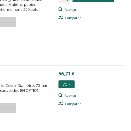
ndes Matière: papier
itionnement: 250 pots
Aperçu
Comparer
56,71 €
VOIR
is: Cristal Diamètre: 70 mm
0 couvercles EN OPTION)
Aperçu
Comparer