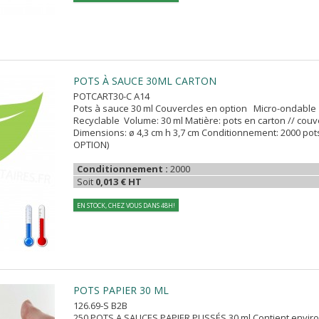
POTS À SAUCE 30ML CARTON
POTCART30-C A14
Pots à sauce 30 ml Couvercles en option Micro-ondabl
Recyclable Volume: 30 ml Matière: pots en carton // couv
Dimensions: ø 4,3 cm h 3,7 cm Conditionnement: 2000 pot
OPTION)
Conditionnement :
2000
Soit
0,013 € HT
EN STOCK, CHEZ VOUS DANS 48H!
POTS PAPIER 30 ML
126.69-S B2B
250 POTS A SAUCES PAPIER PLISSÉS 30 ml Contient envi