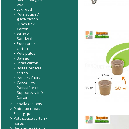
box
Luxifood
Pots soupe /
glace carton
Lunch Box
Carton
Wrap &
Sandwich
Pots ronds
carton
Pots pates
Bateau
Frites carton
Boites fenêtre
carton
Paniers fruits
Caissettes
Patissière et
Supports rainé
Carton
Emballages bois
Plateaux repas
Ecologique
Pots sauce carton /
fibres
Barquettes Gratin