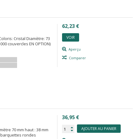
62,23 €
VOIR
oloris: Cristal Diamètre: 73
1000 couvercles EN OPTION)
Aperçu
Comparer
36,95 €
AJOUTER AU PANIER
iamètre 70 mm haut : 38 mm
0 barquettes rondes