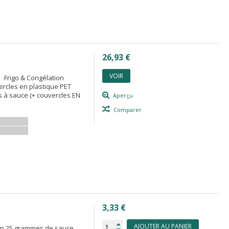
26,93 €
VOIR
e Frigo & Congélation
ercles en plastique PET
s à sauce (+ couvercles EN
Aperçu
Comparer
3,33 €
AJOUTER AU PANIER
ron 25 grammes de sauce