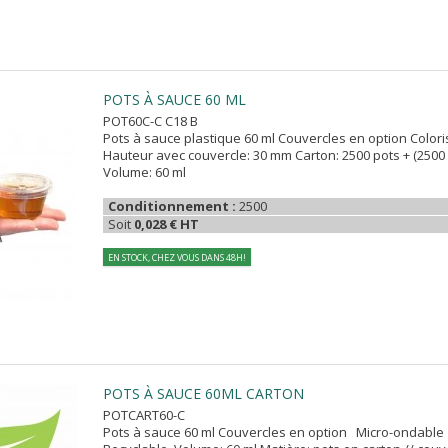
POTS À SAUCE 60 ML
POT60C-C C18 B
Pots à sauce plastique 60 ml Couvercles en option Colori
Hauteur avec couvercle: 30 mm Carton: 2500 pots + (250
Volume: 60 ml
Conditionnement :
2500
Soit
0,028 € HT
EN STOCK, CHEZ VOUS DANS 48H!
POTS À SAUCE 60ML CARTON
POTCART60-C
Pots à sauce 60 ml Couvercles en option Micro-ondabl