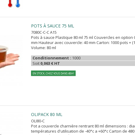
POTS À SAUCE 75 ML
7080C-C-C A15
Pots à sauce Plastique 80 ml 75 ml Couvercles en option C
mm Hauteur avec couvercle: 40 mm Carton: 1000 pots + (
Volume: 80 ml
Conditionnement :
1000
Soit
0,063 € HT
EN STOCK, CHEZ VOUS DANS 48H!
OLIPACK 80 ML
OLI80-C
Pot a couvercle charnière rentrant 80 ml dimensions : d
températures d'utilisation de -40°c a +60°c Carton de 48