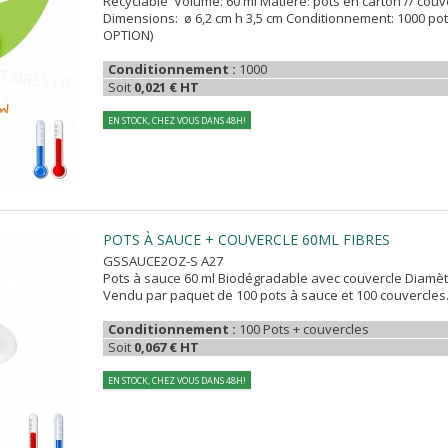
Recyclable Volume: 60 ml Matière: pots en carton // couv
Dimensions: ø 6,2 cm h 3,5 cm Conditionnement: 1000 pot
OPTION)
Conditionnement :
1000
Soit
0,021 € HT
EN STOCK, CHEZ VOUS DANS 48H!
POTS À SAUCE + COUVERCLE 60ML FIBRES
GSSAUCE2OZ-S A27
Pots à sauce 60 ml Biodégradable avec couvercle Diamètr
Vendu par paquet de 100 pots à sauce et 100 couvercles
Conditionnement :
100 Pots + couvercles
Soit
0,067 € HT
EN STOCK, CHEZ VOUS DANS 48H!