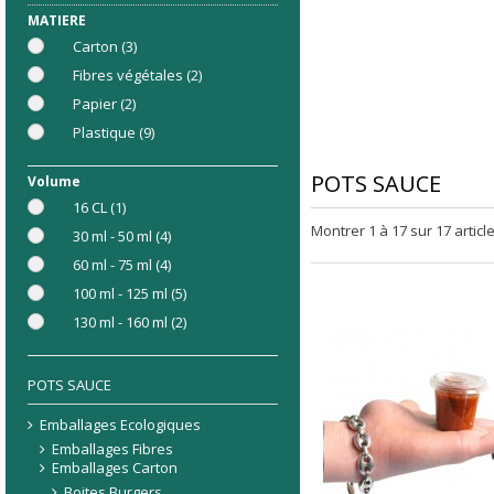
MATIERE
Carton
(3)
Fibres végétales
(2)
Papier
(2)
Plastique
(9)
POTS SAUCE
Volume
16 CL
(1)
Montrer 1 à 17 sur 17 articl
30 ml - 50 ml
(4)
60 ml - 75 ml
(4)
100 ml - 125 ml
(5)
130 ml - 160 ml
(2)
POTS SAUCE
Emballages Ecologiques
Emballages Fibres
Emballages Carton
Boites Burgers