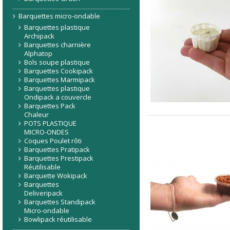
Barquettes micro-ondable
Barquettes plastique
Archipack
Barquettes charnière
Alphatop
Bols soupe plastique
Barquettes Cookipack
Barquettes Marmipack
Barquettes plastique
Ondipack a couvercle
Barquettes Pack
Chaleur
POTS PLASTIQUE
MICRO-ONDES
Coques Poulet rôti
Barquettes Pratipack
Barquettes Prestipack
Réutilisable
Barquette Wokipack
Barquettes
Deliveripack
Barquettes Standipack
Micro-ondable
Bowlipack réutilisable