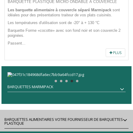
BARQUETTE PLASTIQUE MICRO ONDABLE À COUVERCLE
Les barquette alimentaire à couvercle séparé Marmipack
sont
idéales pour des présentations traiteur de vos plats cuisinés.
Les températures d'utilisation sont de -20° à + 130 °C
Barquette Forme «cocotte» avec son fond noir et son couvercle 2
poignées.
Passent...
PLUS
BARQUETTES MARMIPACK
BARQUETTES ALIMENTAIRES VOTRE FOURNISSEUR DE BARQUETTES
PLASTIQUE