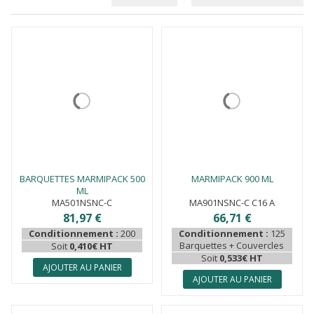
BARQUETTES MARMIPACK 500
MARMIPACK 900 ML
ML
MA501NSNC-C
MA901NSNC-C C16 A
81,97 €
66,71 €
Conditionnement :
200
Conditionnement :
125
Barquettes + Couvercles
Soit
0,410€ HT
Soit
0,533€ HT
AJOUTER AU PANIER
AJOUTER AU PANIER