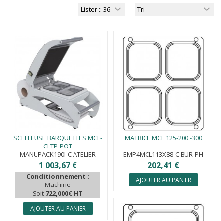
SCELLEUSE BARQUETTES MCL-
MATRICE MCL 125-200 -300
CLTP-POT
MANUPACK190I-C ATELIER
EMP4MCL113X88-C BUR-PH
1 003,67 €
202,41 €
Conditionnement :
AJOUTER AU PANIER
Machine
Soit
722,000€ HT
AJOUTER AU PANIER