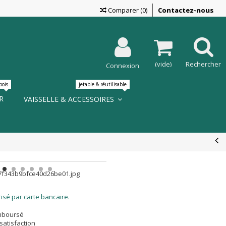
Comparer
(
0
)
Contactez-nous
n ?
?
?
on gratuite ?
(vide)
Rechercher
Connexion
s?
 ?
bois
jetable & réutilisable
R
VAISSELLE & ACCESSOIRES
LIRE LA SUITE
isé par carte bancaire.
emboursé
satisfaction