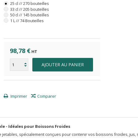
25 cl // 270 bouteilles
33 cl // 205 bouteilles
50 cl // 145 bouteilles
1 L // 74 Bouteilles
98,78 €
HT
AJOUTER AU PANIER
Imprimer
Comparer
le - Idéales pour Boissons Froides
que jetables, spécialement conçues pour contenir vos boissons froides, jus