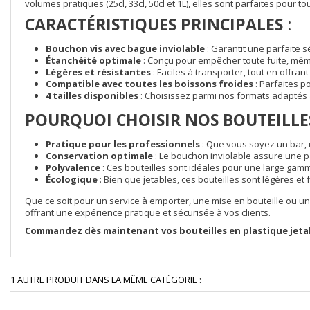
volumes pratiques (25cl, 33cl, 50cl et 1L), elles sont parfaites pour
CARACTÉRISTIQUES PRINCIPALES
:
Bouchon vis avec bague inviolable
: Garantit une parfaite sé
Étanchéité optimale
: Conçu pour empêcher toute fuite, mê
Légères et résistantes
: Faciles à transporter, tout en offra
Compatible avec toutes les boissons froides
: Parfaites p
4 tailles disponibles
: Choisissez parmi nos formats adaptés à v
POURQUOI CHOISIR NOS BOUTEILLE
Pratique pour les professionnels
: Que vous soyez un bar, 
Conservation optimale
: Le bouchon inviolable assure une pa
Polyvalence
: Ces bouteilles sont idéales pour une large gamm
Écologique
: Bien que jetables, ces bouteilles sont légères et
Que ce soit pour un service à emporter, une mise en bouteille ou un 
offrant une expérience pratique et sécurisée à vos clients.
Commandez dès maintenant vos bouteilles en plastique jetable
1 AUTRE PRODUIT DANS LA MÊME CATÉGORIE :