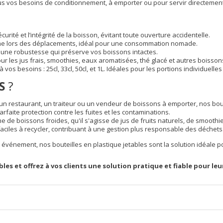
 tous vos besoins de conditionnement, à emporter ou pour servir directement
curité et l’intégrité de la boisson, évitant toute ouverture accidentelle.
me lors des déplacements, idéal pour une consommation nomade.
nt une robustesse qui préserve vos boissons intactes.
our les jus frais, smoothies, eaux aromatisées, thé glacé et autres boisson
os besoins : 25cl, 33cl, 50cl, et 1L. Idéales pour les portions individuelles
S
?
un restaurant, un traiteur ou un vendeur de boissons à emporter, nos boute
rfaite protection contre les fuites et les contaminations.
e de boissons froides, qu'il s'agisse de jus de fruits naturels, de smooth
 faciles à recycler, contribuant à une gestion plus responsable des déchets
événement, nos bouteilles en plastique jetables sont la solution idéale po
s et offrez à vos clients une solution pratique et fiable pour leu