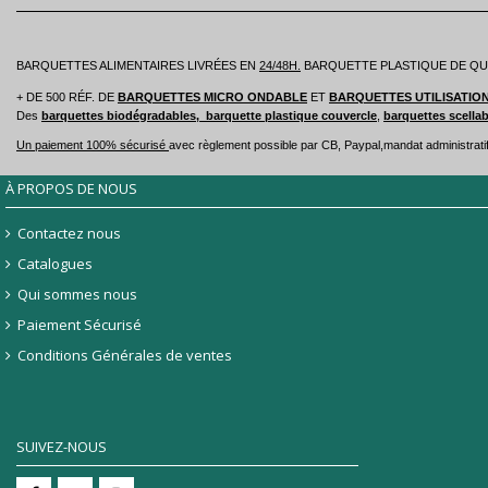
BARQUETTES ALIMENTAIRES LIVRÉES
EN
24/48H.
BARQUETTE PLASTIQUE DE QUAL
+ DE 500 RÉF. DE
BARQUETTES
MICRO ONDABLE
ET
BARQUETTES UTILISATIO
Des
barquettes biodégradables,
barquette plastique couvercle
,
barquettes scella
Un paiement 100% sécurisé
avec règlement possible par CB, Paypal,mandat administratif
À PROPOS DE NOUS
Contactez nous
Catalogues
Qui sommes nous
Paiement Sécurisé
Conditions Générales de ventes
SUIVEZ-NOUS