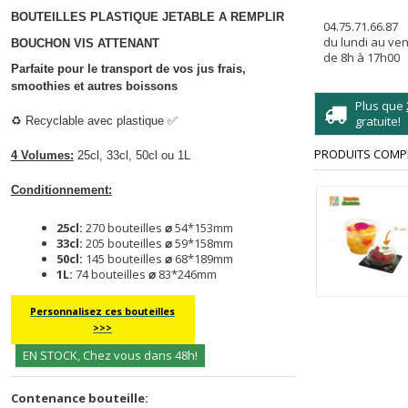
BOUTEILLES PLASTIQUE JETABLE A REMPLIR
04.75.71.66.87
du lundi au ve
BOUCHON VIS ATTENANT
de 8h à 17h00
Parfaite pour le transport de vos jus frais,
smoothies et autres boissons
Plus que
gratuite!
♻️
Recyclable avec plastique
✅
PRODUITS COMP
4 Volumes:
25cl, 33cl, 50cl ou 1L
Conditionnement:
25cl:
270 bouteilles
⌀
54*153mm
33cl:
205 bouteilles
⌀
59*158mm
50cl:
145 bouteilles
⌀
68*189mm
1L:
74 bouteilles
⌀
83*246mm
Personnalisez ces bouteilles
>>>
EN STOCK, Chez vous dans 48h!
Contenance bouteille: